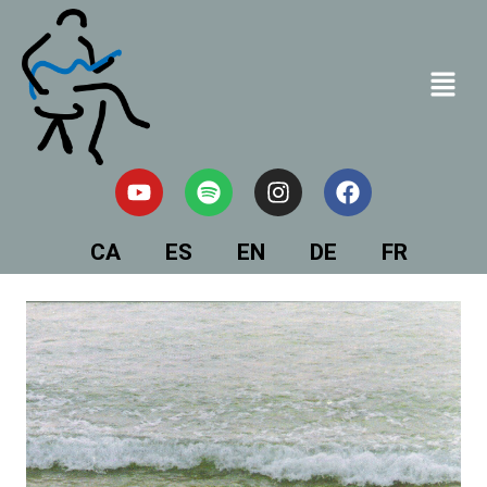
CA
ES
EN
DE
FR