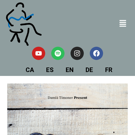
CA
ES
EN
DE
FR