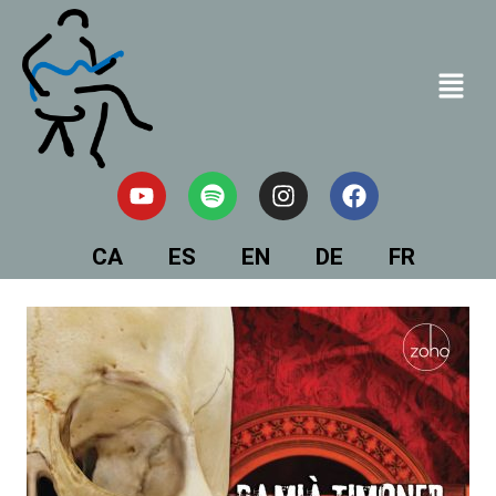
CA
ES
EN
DE
FR