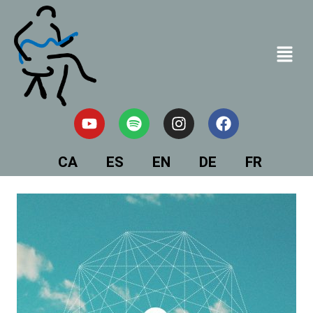
CA
ES
EN
DE
FR