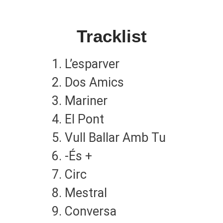
Tracklist
L’esparver
Dos Amics
Mariner
El Pont
Vull Ballar Amb Tu
-És +
Circ
Mestral
Conversa